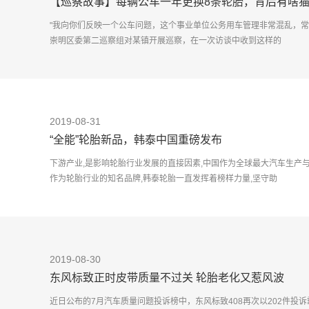
【巡察故事】每辆公车一年更换8条轮胎，背后有啥
"我向你们反映一个公车问题，这个事业单位公务用车管理非常混乱，常
崇明区委第二巡察组对某镇开展巡察，在一次访谈中收到这样的
2019-08-31
“全能”轮胎新品，韩泰中国重磅发布
下游产业,是影响轮胎行业发展的直接因素,中国作为全球最大汽车生产
作为轮胎行业的知名品牌,韩泰轮胎一直发挥着榜样力量,坚守助
2019-08-30
东风标致正时皮带质量不过关 轮胎老化又惹风波
近日公布的7月汽车质量问题投诉榜中，东风标致408再次以202件投