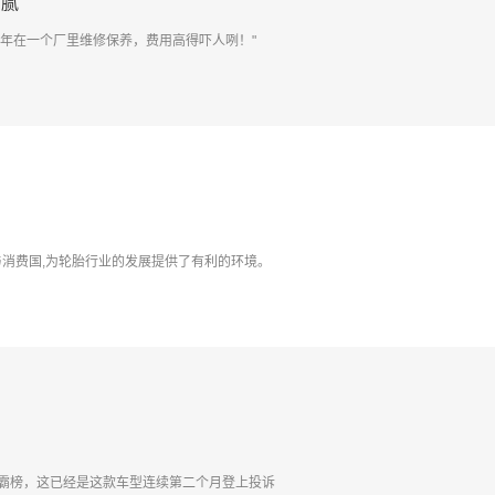
猫腻
年在一个厂里维修保养，费用高得吓人咧！"
与消费国,为轮胎行业的发展提供了有利的环境。
诉霸榜，这已经是这款车型连续第二个月登上投诉