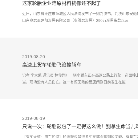
这家轮胎企业连原材料钱都还不起了
近日，山东省枣庄市薛城区人民法院发布了一则判决书，判决山东安驰
山东奥瑟亚建阳炭黑有限公司（奥雅瑟炭黑）290万炭黑货款以及
2019-08-20
高速上货车轮胎飞滚撞轿车
记者 李大荣 通讯员 林俊翔）一辆小轿车正在高速公路上行驶，迎面
当，现场没有人员伤亡。这一有惊无险的荒唐闹剧日前发生在厦
2019-08-19
只说一次：轮胎鼓包了一定得这么做！别拿生命当儿
【有车大师：用车知识】轮胎鼓包是很多车友都会碰到的问题。有些车