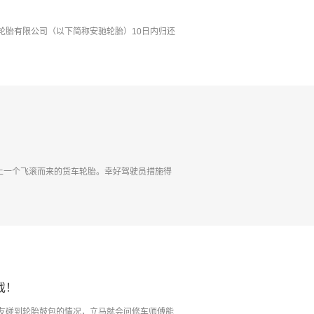
轮胎有限公司（以下简称安驰轮胎）10日内归还
撞上一个飞滚而来的货车轮胎。幸好驾驶员措施得
戏！
友碰到轮胎鼓包的情况，立马就会问修车师傅能