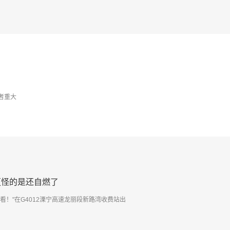
者重大
更怪的是还自燃了
！"在G4012溧宁高速龙丽段新路湾收费站出